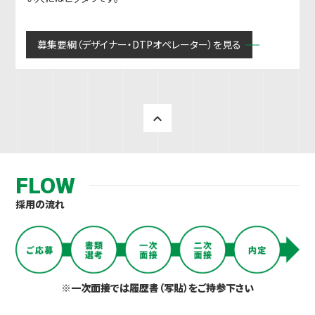
募集要綱（デザイナー・DTPオペレーター）を見る
keyboard_arrow_up
FLOW
採用の流れ
※一次面接では履歴書（写貼）をご持参下さい