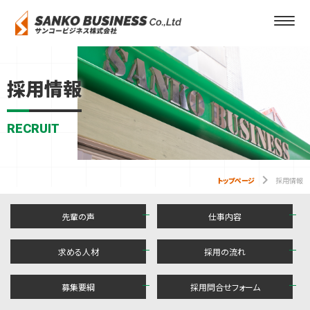
採用情報
RECRUIT
keyboard_arrow_right
トップページ
採用情報
先輩の声
仕事内容
求める人材
採用の流れ
募集要綱
採用問合せフォーム