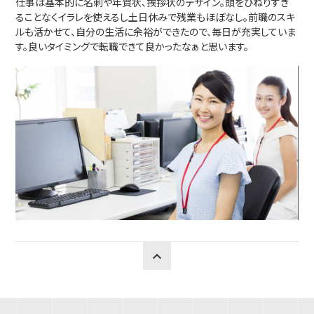
仕事は基本的に名刺や年賀状、挨拶状のデザイン。頭をひねりすぎ
ることなくイラレを使えるし土日休みで残業もほぼなし。前職のスキ
ルも活かせて、自分の生活に余裕ができたので、毎日が充実していま
す。良いタイミングで転職できて良かったなぁと思います。
keyboard_arrow_up