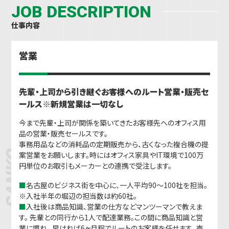
JOB DESCRIPTION
仕事内容
営業
先輩・上司から引き継ぐお客様へのルート営業・販売セ
ールス※新規営業は一切なし
BUSINESS
今まで先輩・上司が関係を築いてきたお客様先へのオフィス用
品の営業・販売セールスです。
事務用品などの消耗品の定期販売から、古くなった複合機の提
案営業をお願いします。時にはオフィス家具やIT環境で100万
SANKO
円単位のお取引もメーカーとの連携で受注します。
■
名古屋のビジネス街を中心に、一人平均90～100社を担当。
※入社半年の堀辺の担当数は約60社。
■
入社後は商品知識、営業の仕方などマンツーマンで教えま
す。 先輩との同行から1人で配達業務。この間に商品知識と営
業に慣れ、 早ければ6ヶ月程でルートのお客様を任せます。 売