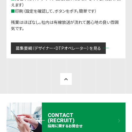
えます）
■
印刷（設定を確認して、ボタンをポチ。簡単です）
残業はほぼなし。社内は有線放送が流れて居心地の良い雰囲
気です。
募集要綱（デザイナー・DTPオペレーター）を見る
keyboard_arrow_up
CONTACT
(RECRUIT)
keyboard_arrow_right
採用に関するお問合せ